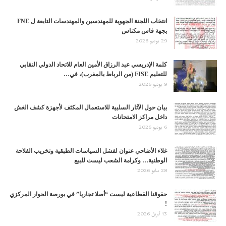
انتخاب اللجنة الجهوية للمهندسين والمهندسات التابعة ل FNE
بجهة فاس مكناس
29 يونيو 2026
كلمة الإدريسي عبد الرزاق الأمين العام للاتحاد الدولي النقابي
للتعليم ‏FISE‏ (من الرباط بالمغرب)، في…
9 يونيو 2026
بيان حول الآثار السلبية للاستعمال المكثف لأجهزة كشف الغش
داخل مراكز الامتحانات
6 يونيو 2026
غلاء الأضاحي عنوان لفشل السياسات الطبقية وتخريب الفلاحة
الوطنية… وكرامة الشعب ليست للبيع
28 مايو 2026
حقوقنا القطاعية ليست “أصلا تجاريا” في بورصة الحوار المركزي
!
13 أبريل 2026