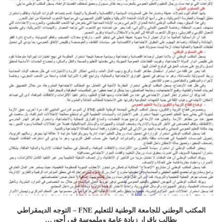
المكتب الوطني للجامعة الوطنية للتعليم ‏FNE‏ – التوجه الديمقراطي
يطالب بإقرار ‏زيادة عامة وملموسة في أجور…