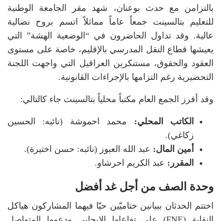
بالتزامن مع حدث بوعنان، شهد مقر الجامعة الوطنية
للتعليم بتالسينت جمعاً عاماً مماثلاً اتسم بروح نضالية
عالية. وقد تداول الحاضرون في “الوضعية الهشة” التي
يعيشها قطاع النقل المدرسي بالإقليم، خاصة على مستوى
العقود والحقوق، مستنكرين العراقيل التي واجهت اللجنة
التحضيرية رغم التزامها بالإجراءات القانونية.
وقد أفرز الجمع العام مكتباً محلياً بتالسينت جاء كالتالي:
الكاتب المحلي:
محمد احموشة (نائبه: الحسين
زكاغي).
أمين المال:
عبد الله العبوز (نائبه: حسن اختيرة).
المقرر:
عبد الكريم احرشاو.
وحدة الصف من أجل غد أفضل
اختتم الحدثان ببيانين ختاميّين حيّا فيهما المشاركون هياكل
النقابة (FNE) على تفاعلها الإيجابي ودعمها المتواصل