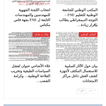
المكتب الوطني للجامعة
انتخاب اللجنة الجهوية
الوطنية للتعليم ‏FNE‏ –
للمهندسين والمهندسات
التوجه الديمقراطي يطالب
التابعة ل FNE بجهة فاس
بإقرار ‏زيادة…
مكناس
المكتب الوطني
بيانات و بلاغات
بيان حول الآثار السلبية
غلاء الأضاحي عنوان لفشل
للاستعمال المكثف لأجهزة
السياسات الطبقية وتخريب
كشف الغش داخل مراكز
الفلاحة الوطنية… وكرامة
الامتحانات
الشعب…
السابق
التالي