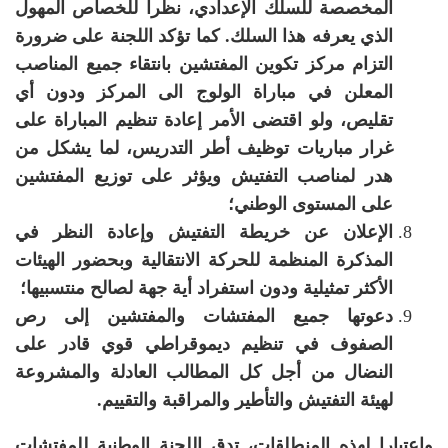
المخصصة للسلك الإعدادي، نظراً للخصاص المهول
الذي يعرفه هذا السلك. كما تؤكد اللجنة على ضرورة
التزام مركز تكوين المفتشين بانتقاء جميع المناصب
المعلن في مباراة الولوج الى المركز ودون أي
تقليص، ولو اقتضى الأمر إعادة تنظيم المباراة على
غرار مباريات توظيف أطر التدريس، لما يشكل من
هدر لمناصب التفتيش ويؤثر على توزيع المفتشين
على المستوى الوطني؛
الإعلان عن خريطة التفتيش وإعادة النظر في
المذكرة المنظمة للحركة الانتقالية وبحضور الهيئات
الأكثر تمثيلية ودون استفراد أية جهة لصالح منتسبيها؛
دعوتها
جميع المفتشات والمفتشين إلى رص
الصفوف في تنظيم ديموقراطي قوي قادر على
النضال من أجل كل المطالب العادلة والمشروعة
لهيئة التفتيش والتأطير والمراقبة والتقييم.
واعتبارا لهذه المنطلقات، تدق
اللجنة الوطنية للمفتشات