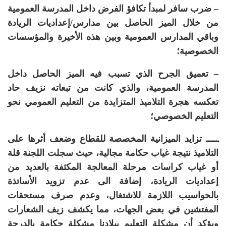
– ضرب سافر لمبدأ تكافؤ الفرض داخل المدرسة العمومية
من خلال الميز الحاصل بين مدارس
/
إعداديات
الريادة
وباقي المدارس العمومية وبين هذه الأخيرة والمؤسسات
الخصوصية؛
– تعميق الجرح الذي تسبب فيه الميز الحاصل داخل
المدرسة العمومية، والذي كانت من تبعاته نزيف حاد
تعكسه هجرة التلاميذ المتزايدة من التعليم العمومي نحو
التعليم الخصوصي؛
ـــــ تزايد الميزانية المخصصة للقطاع وضعف أثرها على
التلاميذ نتيجة غياب حكامة مجالية، حيث سجلت اللجنة قلة
أو غياب كراسات مرحلة المعالجة المكثفة بالعديد من
إعداديات الريادة، إضافة الى عدم تزويد الأساتذة
بالحواسيب اللازمة للاشتغال،
وعدم صرف مستحقات
المفتشين في بعض الجهات،
مما يكشف زيف الشعارات
ويؤكد أن مشكلة التعليم ببلادنا مشكلة حكامة بالدرجة