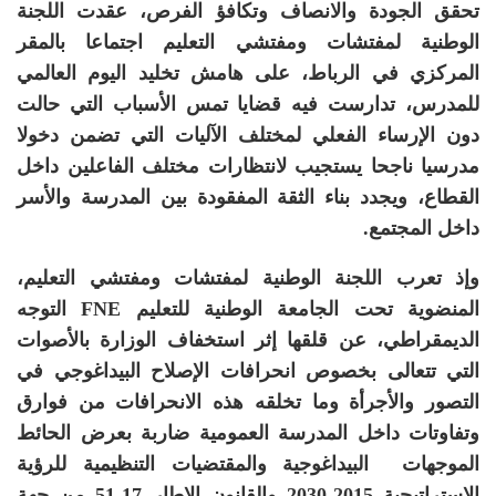
تحقق الجودة والانصاف وتكافؤ الفرص، عقدت اللجنة
الوطنية لمفتشات ومفتشي التعليم اجتماعا بالمقر
المركزي في الرباط، على هامش تخليد اليوم العالمي
للمدرس، تدارست فيه قضايا تمس الأسباب التي حالت
دون الإرساء الفعلي لمختلف الآليات التي تضمن دخولا
مدرسيا ناجحا يستجيب لانتظارات مختلف الفاعلين داخل
القطاع، ويجدد بناء الثقة المفقودة بين المدرسة والأسر
داخل المجتمع.
وإذ تعرب اللجنة الوطنية لمفتشات ومفتشي التعليم،
المنضوية تحت الجامعة الوطنية للتعليم
FNE
التوجه
الديمقراطي، عن
قلقها إثر
استخفاف الوزارة بالأصوات
التي تتعالى بخصوص انحرافات الإصلاح البيداغوجي في
التصور والأجرأة وما تخلقه هذه الانحرافات من فوارق
وتفاوتات داخل المدرسة العمومية ضاربة بعرض الحائط
الموجهات البيداغوجية والمقتضيات التنظيمية للرؤية
الاستراتيجية 2015-2030 والقانون الإطار 17-51 من جهة