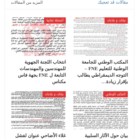
مقالات قد تعجبك
المزيد من المقالات
بيانات و بلاغات
أنشطة نقابية
المكتب الوطني للجامعة
انتخاب اللجنة الجهوية
الوطنية للتعليم ‏FNE‏ –
للمهندسين والمهندسات
التوجه الديمقراطي يطالب
التابعة ل FNE بجهة فاس
بإقرار ‏زيادة…
مكناس
المكتب الوطني
بيانات و بلاغات
بيان حول الآثار السلبية
غلاء الأضاحي عنوان لفشل