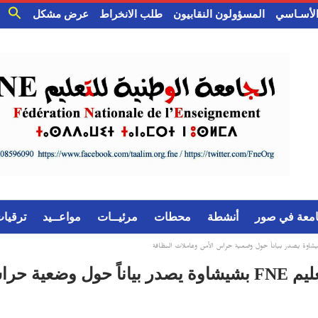
 الأسـاسي
المسؤولون النقابيون
طلب الانخراط
عرض مشكل
امعة في صور
أنشطة
محطات
مرئيــات
مواعــيد
ترقيا
ات النظافة