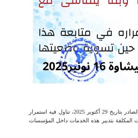
أصدر المكتب الإقليمي للجامعة الوطنية للتعليم FNE بشيشاوة يوم 16 نونبر 2025 بيانا ثانيا، عقب البيان الأول الصادر بتاريخ 29 أكتوبر 2025، تناول فيه استمرار
 المكلفة بتدبير هذه الخدمات داخل المؤسسات