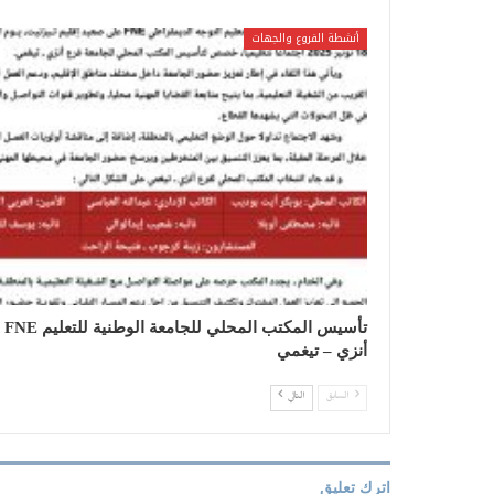
أنشطة الفروع والجهات
تأسيس ال
أنزي – تيغمي
السابق
التالي
اترك تعليق