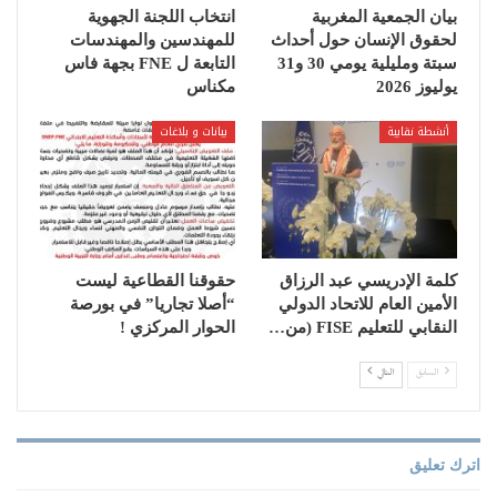
بيان الجمعية المغربية
انتخاب اللجنة الجهوية
لحقوق الإنسان حول أحداث
للمهندسين والمهندسات
سبتة ومليلية يومي 30 و31
التابعة ل FNE بجهة فاس
يوليوز 2026
مكناس
أنشطة نقابية
بيانات و بلاغات
كلمة الإدريسي عبد الرزاق
حقوقنا القطاعية ليست
الأمين العام للاتحاد الدولي
“أصلا تجاريا” في بورصة
النقابي للتعليم ‏FISE‏ (من…
الحوار المركزي !
السابق
التالي
اترك تعليق