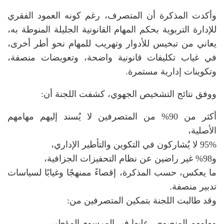
وأكدت المذكرة أن المتصرف، رغم كونه العمود الفقري
للإدارة التربوية بحكم المهام القانونية الجليلة المنوطة به،
يعاني من تبخيس للأدوار وتهريب للمهام نحو أطر أخرى،
في غياب تكليفات قانونية واضحة، وتعويضات منصفة،
وتكوينات إدارية مستمرة.
ووفق نتائج التشخيص الجهوي، كشفت اللجنة أن:
أكثر من 90% من المتصرفين لا يُسند إليهم مهامهم
الأصلية،
95% لا يُشاركون في التكوين والتأطير الإداري،
و98% غير راضين عن نظام التحفيزات الجزافية،
ما يعكس، حسب المذكرة، إقصاءً ممنهجًا وغيابًا لسياسات
تدبير منصفة.
وقد طالبت اللجنة بتمكين المتصرفين من:
مهامهم المنصوص عليها في المرسوم المؤطر،