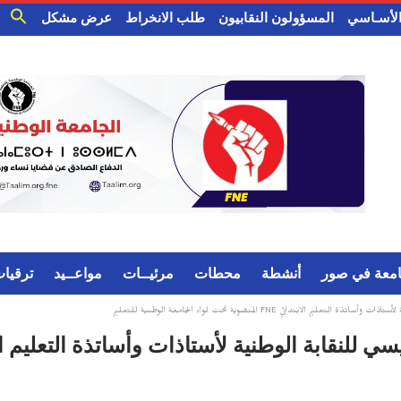
 الأسـاسي
المسؤولون النقابيون
طلب الانخراط
عرض مشكل
امعة في صور
أنشطة
محطات
مرئيــات
مواعــيد
ترقيا
ابتدائي FNE المنضوية تحت لواء الجامعة الوطنية للتعليم