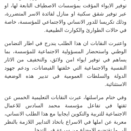
توفير الايواء المؤقت بمؤسسات الاصطياف التابعة لها، او
عبر توفير شقق سكنية او منازل لفائدة الاسر المتضررة،
وذلك تكريسا للدور الانساني والاجتماعي للمؤسسة، خاصة
في حالات الطوارئ والكوارث الطبيعية.
واعتبرت النقابات ان هذا الطلب يندرج في اطار التضامن
الوطني واستحضار المسؤولية الاجتماعية للمؤسسة، بما
يساهم في توفير ايواء امن ولائق، والتخفيف من الاثار
النفسية والاجتماعية التي خلفتها الفيضانات، ودعم جهود
الدولة والسلطات العمومية في تدبير هذه الوضعية
الاستثنائية.
وفي ختام مراسلتها، عبرت النقابات التعليمية الخمس عن
ثقتها في تفاعل مؤسسة محمد السادس للاعمال
الاجتماعية للتربية والتكوين ايجابيا مع هذا الطلب الانساني،
معربة عن املها في الاسراع باتخاذ التدابير اللازمة بالنظر
الى ما تقتضيه الاوضاع من سرعة في التدخل.