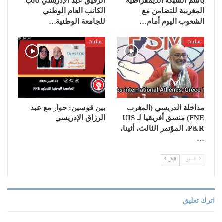
باسم الشبكة الديمقراطية
الرفيق عبد الإدريسي نائب
المغربية للتضامن مع
الكاتب العام الوطني
الشعوب اليوم أمام…
للجامعة الوطنية…
مرئيات
مرئيات
مداخلة الدريسي (المغرب
بين قوسين: حوار مع عبد
FNE) منسق أفريقيا لـ UIS
الرزاق الإدريسي
P&R، المؤتمر الثالث، أثينا،
…
السابق
التالي
اترك تعليق