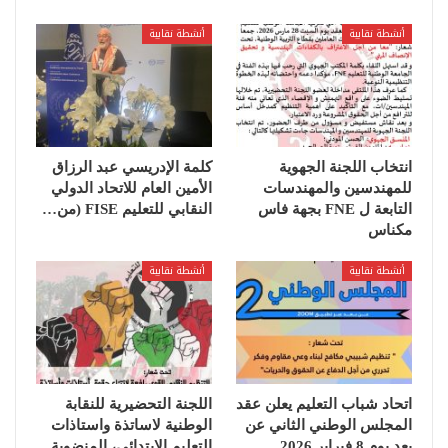
أنشطة نقابية
أنشطة نقابية
انتخاب اللجنة الجهوية
كلمة الإدريسي عبد الرزاق
للمهندسين والمهندسات
الأمين العام للاتحاد الدولي
التابعة ل FNE بجهة فاس
النقابي للتعليم ‏FISE‏ (من…
مكناس
أنشطة نقابية
أنشطة نقابية
اتحاد شباب التعليم يعلن عقد
اللجنة التحضيرية للنقابة
المجلس الوطني الثاني عن
الوطنية لاساتذة واستاذات
بعد يوم 8 فبراير 2026
التعليم الابتدائي، المنضوية