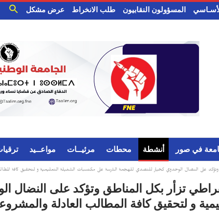
الأسـاسي
المسؤولون النقابيون
طلب الانخراط
عرض مشكل
امعة في صور
أنشطة
محطات
مرئيــات
مواعــيد
ترقيا
اطق وتؤكد على النضال الوحدوي كخيار للتصدي للهجمة الشرسة على مكتسبات الشغيلة التعليمية و لتحقيق كافة المطالب 
يمقراطي تزأر بكل المناطق وتؤكد على النضال ا
ية و لتحقيق كافة المطالب العادلة والمشروعة