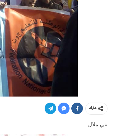
شارك
بني ملال